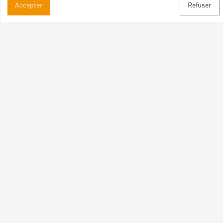
Accepter
Refuser
Informations pratiques
Brochures & Plans
Espace pro/presse
Contact
Suivez-nous
Facebook
Instagram
Youtube
Abonnez-vous à notre newsletter