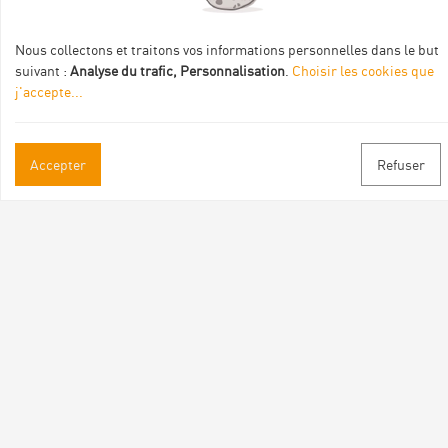
de :
Nous collectons et traitons vos informations personnelles dans le but
suivant :
Analyse du trafic, Personnalisation
.
Choisir les cookies que
j'accepte
...
Accepter
Refuser
Informations pratiques
Brochures & Plans
Espace pro/presse
Contact
Suivez-nous
Facebook