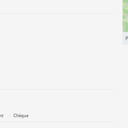
P
nt
Chèque