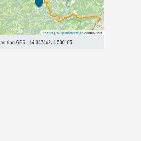
Leaflet
| ©
Openstreetmap
contributors
osition GPS : 44.847462, 4.530185