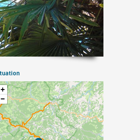
tuation
+
−