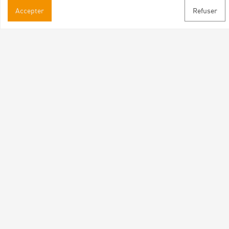
Accepter
Refuser
Informations pratiques
Brochures & Plans
Espace pro/presse
Contact
Suivez-nous
Facebook
Instagram
Youtube
Abonnez-vous à notre newsletter