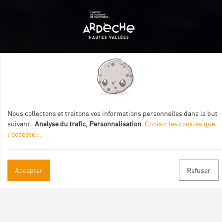
Itinéraire aménagé par les Communautés de communes
Val Eyrieux, du Pays de Lamastre et la CAPCA avec le soutien
de :
Nous collectons et traitons vos informations personnelles dans le but
suivant :
Analyse du trafic, Personnalisation
.
Choisir les cookies que
j'accepte
...
Accepter
Refuser
Informations pratiques
Brochures & Plans