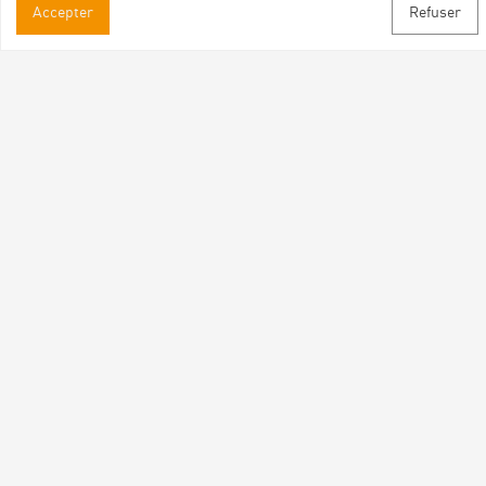
Accepter
Refuser
Informations pratiques
Brochures & Plans
Espace pro/presse
Contact
Suivez-nous
Facebook
Instagram
Youtube
Abonnez-vous à notre newsletter