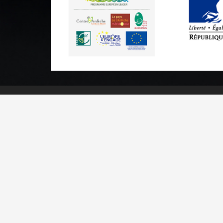
Informations pratiques
Brochures & Plans
Espace pro/presse
Contact
Mentions l