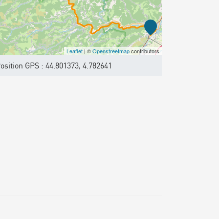
Leaflet
| ©
Openstreetmap
contributors
osition GPS : 44.801373, 4.782641