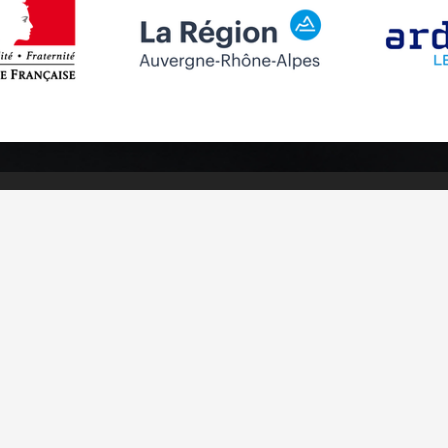
Suivez-nous
Abonnez-vou
Facebook
Inscrivez-v
Instagram
Youtube
égales
Cookies management
Crédits
Plan du site
Fait en fran