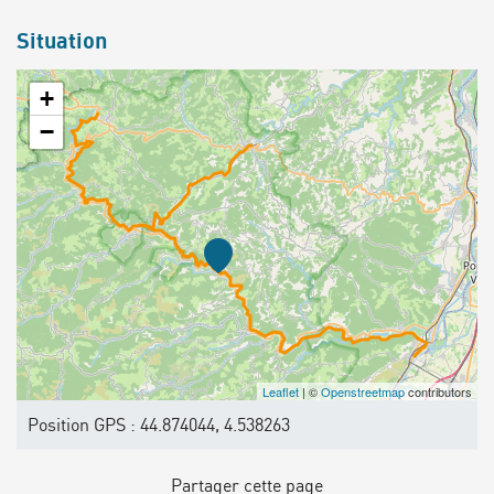
Situation
+
−
Leaflet
| ©
Openstreetmap
contributors
Position GPS : 44.874044, 4.538263
Partager cette page