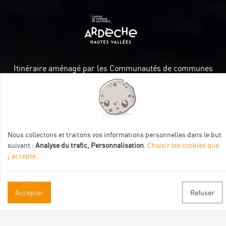
Itinéraire aménagé par les Communautés de communes
Val Eyrieux, du Pays de Lamastre et la CAPCA avec le soutien
de :
Nous collectons et traitons vos informations personnelles dans le but
suivant :
Analyse du trafic, Personnalisation
.
Choisir les cookies que
j'accepte
...
Informations pratiques
Accepter
Refuser
Brochures & Plans