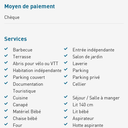
Moyen de paiement
Chèque
Services
Barbecue
Entrée indépendante
Terrasse
Salon de jardin
Abris pour vélo ou VTT
Laverie
Habitation indépendante
Parking
Parking couvert
Parking privé
Documentation
Cellier
Touristique
Cuisine
Séjour / Salle à manger
Canapé
Lit 140 cm
Matériel Bébé
Lit bébé
Chaise bébé
Aspirateur
Four
Hotte aspirante