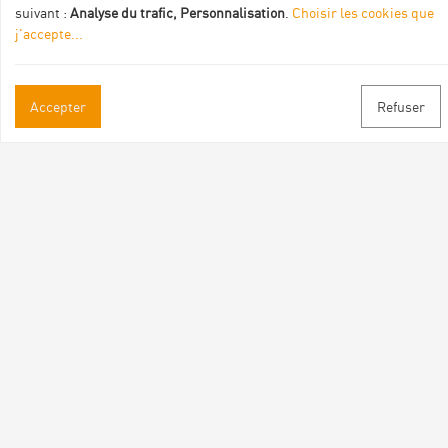
suivant :
Analyse du trafic, Personnalisation
.
Choisir les cookies que
j'accepte
...
Informations pratiques
Accepter
Refuser
Brochures & Plans
Espace pro/presse
Contact
Suivez-nous
Facebook
Instagram
Youtube