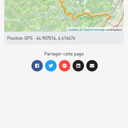
Leaflet
| ©
Openstreetmap
contributors
Position GPS : 44.907016, 4.416676
Partager cette page