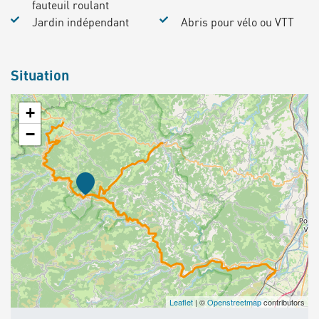
fauteuil roulant
Jardin indépendant
Abris pour vélo ou VTT
Situation
+
−
Leaflet
| ©
Openstreetmap
contributors