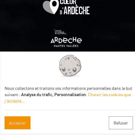
Itinéraire aménagé par les Communautés de communes
Val Eyrieux, du Pays de Lamastre et la CAPCA avec le soutien
de :
Nous collectons et traitons vos informations personnelles dans le but
suivant :
Analyse du trafic, Personnalisation
.
Choisir les cookies que
j'accepte
...
Accepter
Refuser
Informations pratiques