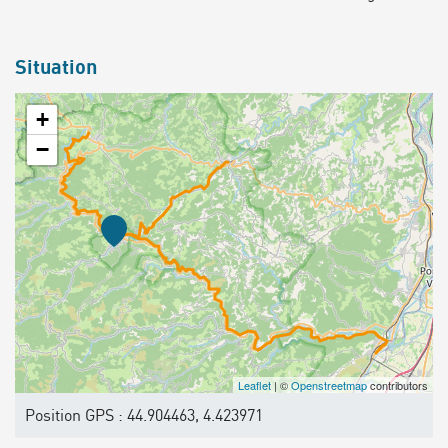
Situation
+
−
Leaflet
| ©
Openstreetmap
contributors
Position GPS : 44.904463, 4.423971