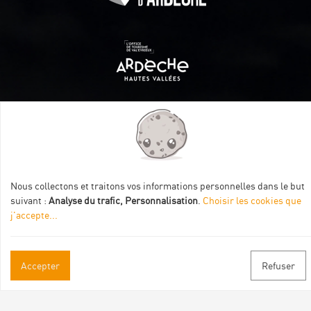
Itinéraire aménagé par les Communautés de communes
Val Eyrieux, du Pays de Lamastre et la CAPCA avec le soutien
de :
Nous collectons et traitons vos informations personnelles dans le but
suivant :
Analyse du trafic, Personnalisation
.
Choisir les cookies que
j'accepte
...
Accepter
Refuser
Informations pratiques
Brochures & Plans