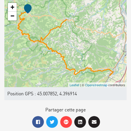
+
−
Leaflet
| ©
Openstreetmap
contributors
Position GPS : 45.007852, 4.396914
Partager cette page