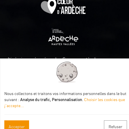
Itinéraire aménagé par les Communautés de communes
Val Eyrieux, du Pays de Lamastre et la CAPCA avec le soutien
de :
Nous collectons et traitons vos informations personnelles dans le but
suivant :
Analyse du trafic, Personnalisation
.
Choisir les cookies que
j'accepte
...
Informations pratiques
Accepter
Refuser