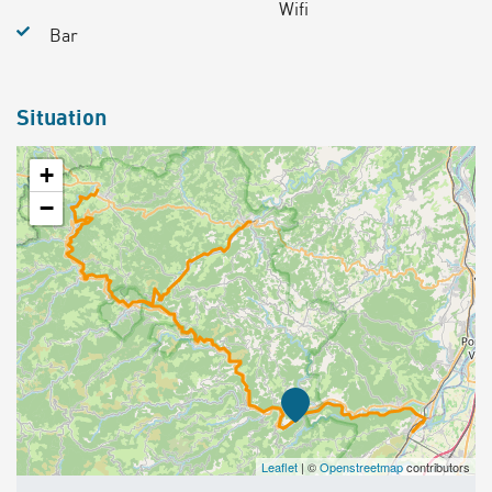
Wifi
Bar
Situation
+
−
Leaflet
| ©
Openstreetmap
contributors