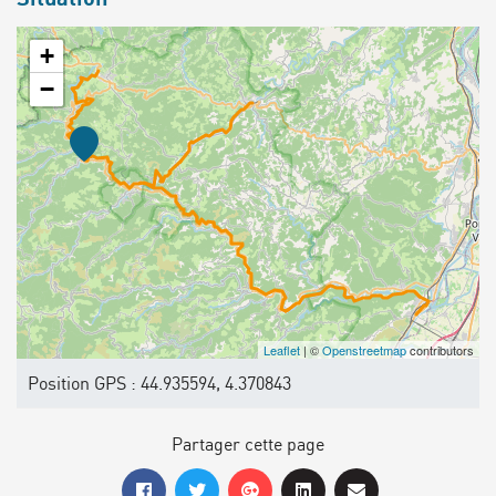
+
−
Leaflet
| ©
Openstreetmap
contributors
Position GPS : 44.935594, 4.370843
Partager cette page