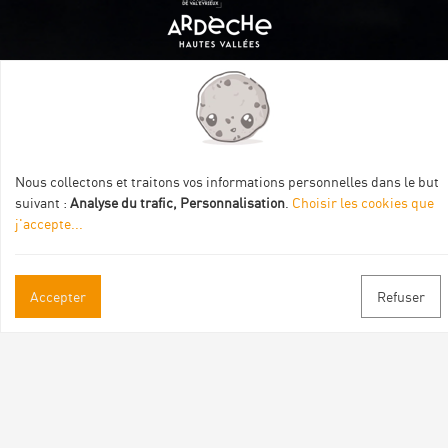
Itinéraire aménagé par les Communautés de communes
Val Eyrieux, du Pays de Lamastre et la CAPCA avec le soutien
de :
Nous collectons et traitons vos informations personnelles dans le but
suivant :
Analyse du trafic, Personnalisation
.
Choisir les cookies que
j'accepte
...
Accepter
Refuser
Informations pratiques
Brochures & Plans
Espace pro/presse