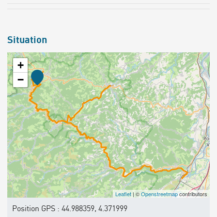
Situation
+
−
Leaflet
| ©
Openstreetmap
contributors
Position GPS : 44.988359, 4.371999