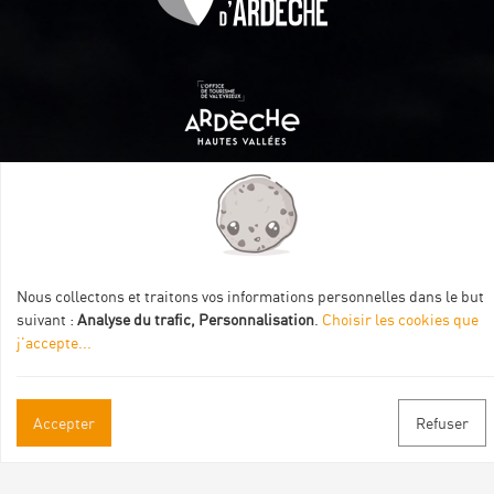
Itinéraire aménagé par les Communautés de communes
Val Eyrieux, du Pays de Lamastre et la CAPCA avec le soutien
de :
Nous collectons et traitons vos informations personnelles dans le but
suivant :
Analyse du trafic, Personnalisation
.
Choisir les cookies que
j'accepte
...
Accepter
Refuser
Informations pratiques