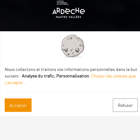
Itinéraire aménagé par les Communautés de communes
Val Eyrieux, du Pays de Lamastre et la CAPCA avec le soutien
de :
Nous collectons et traitons vos informations personnelles dans le but
suivant :
Analyse du trafic, Personnalisation
.
Choisir les cookies que
j'accepte
...
Informations pratiques
Accepter
Refuser
Brochures & Plans
Espace pro/presse