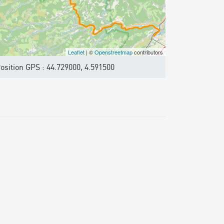
Leaflet
| ©
Openstreetmap
contributors
osition GPS : 44.729000, 4.591500