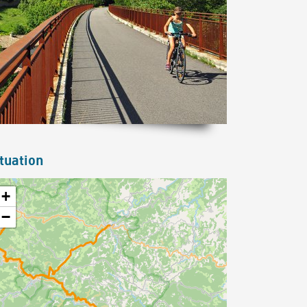
tuation
+
−