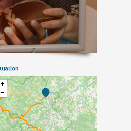
tuation
+
−