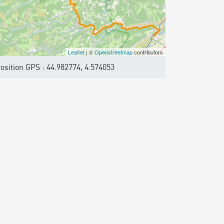
Leaflet
| ©
Openstreetmap
contributors
osition GPS : 44.982774, 4.574053