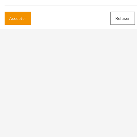
Accepter
Refuser
Informations pratiques
Brochures & Plans
Espace pro/presse
Contact
Suivez-nous
Facebook
Instagram
Youtube