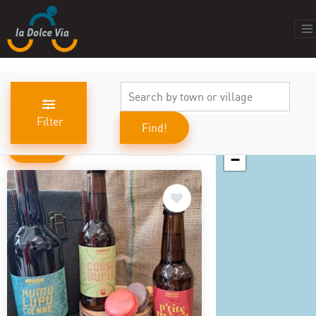
Filter
Find!
+
results found
494
−