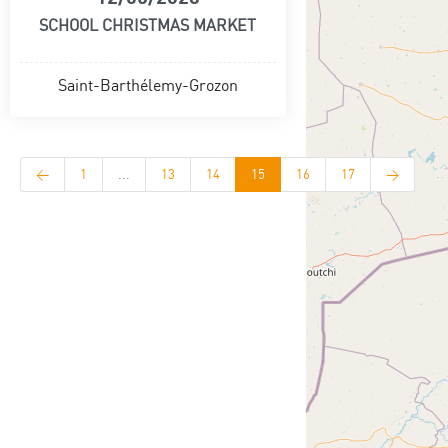
SCHOOL CHRISTMAS MARKET
Saint-Barthélemy-Grozon
<
1
...
13
14
15
16
17
>