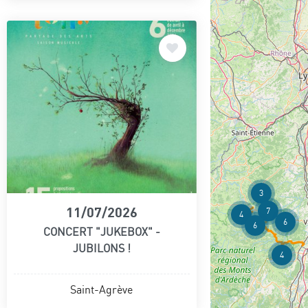
3
11/07/2026
7
4
6
6
CONCERT "JUKEBOX" -
JUBILONS !
4
Saint-Agrève