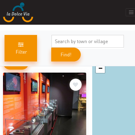
Filter
Find!
+
results found
519
−