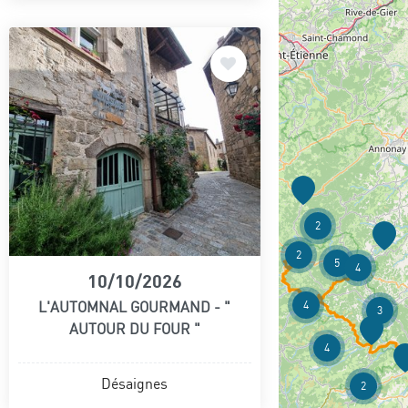
2
2
5
4
10/10/2026
L'AUTOMNAL GOURMAND - "
4
3
AUTOUR DU FOUR "
4
Désaignes
2