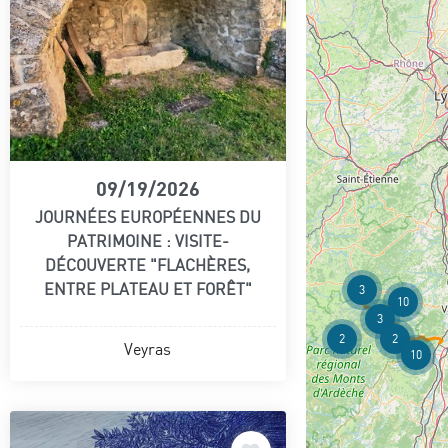
09/19/2026
JOURNÉES EUROPÉENNES DU
PATRIMOINE : VISITE-
DÉCOUVERTE "FLACHÈRES,
ENTRE PLATEAU ET FORÊT"
3
10
3
2
2
Veyras
10