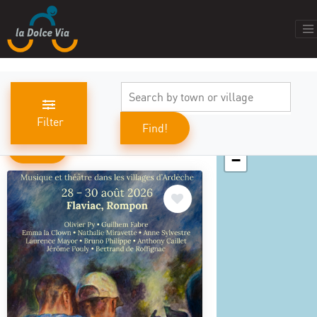
Filter
Find!
+
results found
509
−