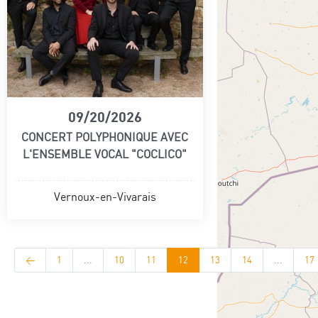
09/20/2026
CONCERT POLYPHONIQUE AVEC
L'ENSEMBLE VOCAL "COCLICO"
Vernoux-en-Vivarais
<
1
...
10
11
12
13
14
...
17