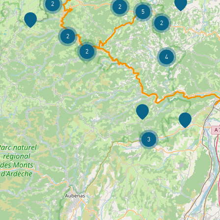
2
2
5
2
2
2
4
3